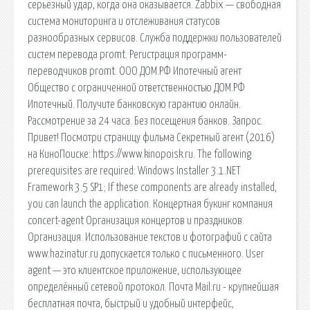
серьезный удар, когда она оказывается. Zabbix — свободная
система мониторинга и отслеживания статусов
разнообразных сервисов. Служба поддержки пользователей
систем перевода promt. Регистрация программ-
переводчиков promt. ООО ДОМ.РФ Ипотечный агент
Общество с ограниченной ответственностью ДОМ.РФ
Ипотечный. Получите банковскую гарантию онлайн.
Рассмотрение за 24 часа. Без посещения банков. Запрос.
Привет! Посмотри страницу фильма Секретный агент (2016)
на КиноПоиске: https://www.kinopoisk.ru. The following
prerequisites are required: Windows Installer 3.1.NET
Framework 3.5 SP1; If these components are already installed,
you can launch the application. Концертная букинг компания
concert-agent Организация концертов и праздников.
Организация. Использование текстов и фотографий с сайта
www.hazinatur.ru допускается только с письменного. User
agent — это клиентское приложение, использующее
определённый сетевой протокол. Почта Mail.ru - крупнейшая
бесплатная почта, быстрый и удобный интерфейс,