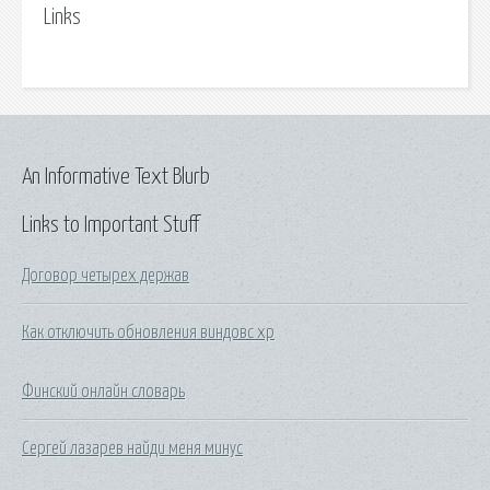
Links
An Informative Text Blurb
Links to Important Stuff
Договор четырех держав
Как отключить обновления виндовс хр
Финский онлайн словарь
Сергей лазарев найди меня минус