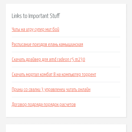
Links to Important Stuff
Читы на игру супер мит бой
Расписание поездов елань камышинская
Скачать драйвер для amd radeon r5 m230
Скачать мортал комбат 8 на компьютер торрент
Принц со свалки 3 управленец читать онлайн
Договор подряда порядок расчетов