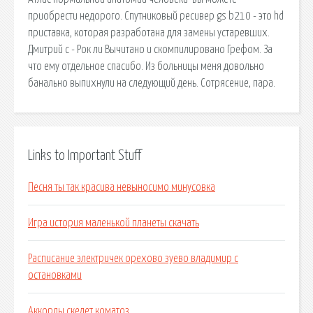
приобрести недорого. Спутниковый ресивер gs b210 - это hd
приставка, которая разработана для замены устаревших.
Дмитрий c - Рок ли Вычитано и скомпилировано Грефом. За
что ему отдельное спасибо. Из больницы меня довольно
банально выпихнули на следующий день. Сотрясение, пара.
Links to Important Stuff
Песня ты так красива невыносимо минусовка
Игра история маленькой планеты скачать
Расписание электричек орехово зуево владимир с
остановками
Аккорды скелет коматоз