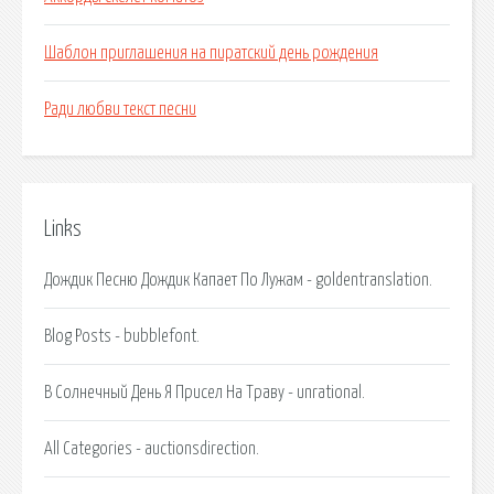
Шаблон приглашения на пиратский день рождения
Ради любви текст песни
Links
Дождик Песню Дождик Капает По Лужам - goldentranslation.
Blog Posts - bubblefont.
В Солнечный День Я Присел На Траву - unrational.
All Categories - auctionsdirection.