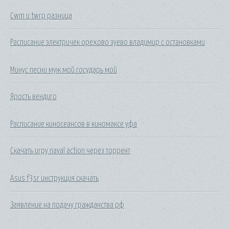
Cwm и twrp разница
Расписание электричек орехово зуево владимир с остановками
Минус песни муж мой государь мой
Ярость вендиго
Расписание киносеансов в киномаксе уфа
Скачать игру naval action через торрент
Asus f3sr инструкция скачать
Заявление на подачу гражданства рф