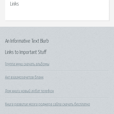
Links
An Informative Text Blurb
Links to Important Stuff
Группа жуки скачать альбомы
Акт взаимозачетов бланк
Дом книги новый арбат телефон
Книга развитие мозга роджера сайпа скачать бесплатно