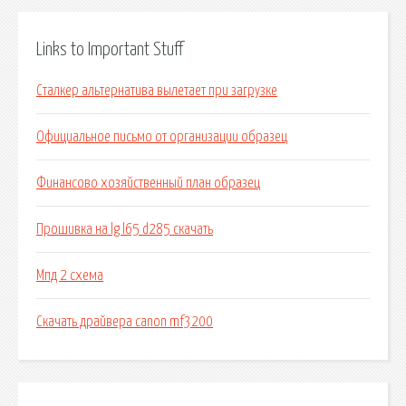
Links to Important Stuff
Сталкер альтернатива вылетает при загрузке
Официальное письмо от организации образец
Финансово хозяйственный план образец
Прошивка на lg l65 d285 скачать
Мпд 2 схема
Скачать драйвера canon mf3200