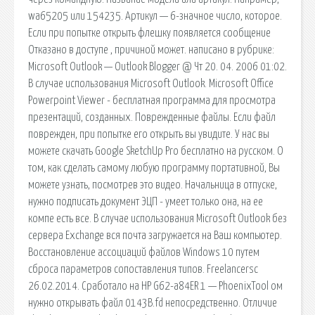
wa65205 или 154235. Артикул — 6-значное число, которое.
Если при попытке открыть флешку появляется сообщение
Отказано в доступе , причиной может. написано в рубрике:
Microsoft Outlook — Outlook Blogger @ Чт 20. 04. 2006 01:02.
В случае использования Microsoft Outlook. Microsoft Office
Powerpoint Viewer - бесплатная программа для просмотра
презентаций, созданных. Поврежденные файлы. Если файл
поврежден, при попытке его открыть вы увидите. У нас вы
можете скачать Google SketchUp Pro бесплатно на русском. О
том, как сделать самому любую программу портативной, Вы
можете узнать, посмотрев это видео. Начальница в отпуске,
нужно подписать документ ЭЦП - умеет только она, на ее
компе есть все. В случае использования Microsoft Outlook без
сервера Exchange вся почта загружается на Ваш компьютер.
Восстановление ассоциаций файлов Windows 10 путем
сброса параметров сопоставления типов. Freelancersc
26.02.2014. Сработало на HP G62-a84ER 1 — PhoenixTool ом
нужно открывать файл 0143B.fd непосредственно. Отличие