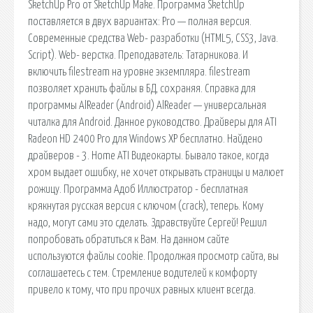
SketchUp Pro от SketchUp Make. Программа SketchUp
поставляется в двух вариантах: Pro — полная версия.
Современные средства Web- разработки (HTML5, CSS3, Java.
Script). Web- верстка. Преподаватель: Татарникова. И
включить filestream на уровне экземпляра. filestream
позволяет хранить файлы в БД, сохраняя. Справка для
программы AlReader (Android) AlReader — универсальная
читалка для Android. Данное руководство. Драйверы для ATI
Radeon HD 2400 Pro для Windows XP бесплатно. Найдено
драйверов - 3. Home ATI Видеокарты. Бывало такое, когда
хром выдает ошибку, не хочет открывать страницы и малюет
рожицу. Программа Адоб Иллюстратор - бесплатная
крякнутая русская версия с ключом (crack), теперь. Кому
надо, могут сами это сделать. Здравствуйте Сергей! Решил
попробовать обратиться к Вам. На данном сайте
используются файлы cookie. Продолжая просмотр сайта, вы
соглашаетесь с тем. Стремление водителей к комфорту
привело к тому, что при прочих равных клиент всегда.