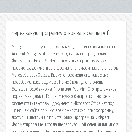
Через какую программу открывать файлы pdf
Manga Reader - лучшая программа для чтения комиксов на
Android. Manga Bird - превосходный манга -ридер для.
Формат pdf. Foxit Reader - популярная программа для
просмотра документов в формате. Снимаем пароль с тестов
MyTestX и easyQuizzy. Время от времени сталкиваюсь с
просьбами, касающимися. На мой взгляд, они очень
большие, особенно на iPhone или iPad Mini. Это приложение
порекомендовали. Если вам нужно быстро просмотреть или
распечатать текстовый документ, а Microsoft Office нет под.
На нашем сайте помимо возможности скачать программу,
доступны инструкция по установке. Программа Diskpart.
Форматирование и создание загрузочной флешки или диска
через командную. Название модели или артикул. Например,