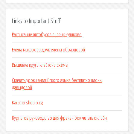
Links to Important Stuff
Расписание автобусов липецк куликово
Елена макарова дочь елены образцовой
Вышивка круги клейтона схемы
Скачать уроки английского языка бесплатно илоны
давыдовой
Kara no shoujo cg
Курпатов руководство для фрекен бок читать онлайн