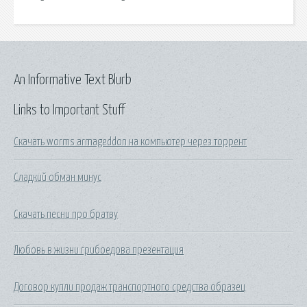
An Informative Text Blurb
Links to Important Stuff
Скачать worms armageddon на компьютер через торрент
Сладкий обман минус
Скачать песни про братву
Любовь в жизни грибоедова презентация
Договор купли продаж транспортного средства образец