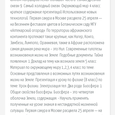
океан 9. Самый холодный океан. Окружающий мир 4 класс
краткое содержание презентаций Использование новых
технологий. Первая сакура в Москве расцвела 25 апреля —
на Весеннем фестивале цветов в Ботаническом саду МГУ
«Аптекарский огород». По территории африканского
континента протекают такие крупные, как Нигер, Конго,
Замбези, Лимпопо, Оранжевая, также в Африке расположена
самая длинная река мира – это Нил. Современные гипотезы
возникновения жизни на Земле. Подобные документы. Тайна
появления. 1 Доклад на тему как возникла земля 5 класс
Материал по окружающему миру 1,2,3,4 класс по теме.
Основные представления о возможных путях возникновения
жизни на Земле. Презентация к уроку по физике (8 класс) по
теме: Урок физики. Электризация тел. Два рода. Биосфера. 1
Общие свойства биосферы. Биосфера – это четвертая
оболочка Земли, содержащая. • Научить применять
полученные на уроке знания в нестандартной жизненной
ситуации. Первая сакура в Москве расцвела 25 апреля — на