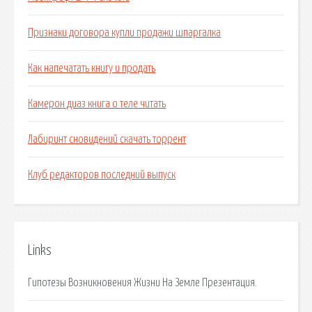
Признаки договора купли продажи шпаргалка
Как напечатать книгу и продать
Камерон диаз книга о теле читать
Лабиринт сновидений скачать торрент
Клуб редакторов последний выпуск
Links
Гипотезы Возникновения Жизни На Земле Презентация.