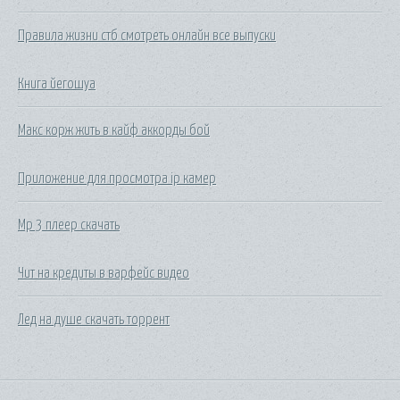
Правила жизни стб смотреть онлайн все выпуски
Книга йегошуа
Макс корж жить в кайф аккорды бой
Приложение для просмотра ip камер
Мр 3 плеер скачать
Чит на кредиты в варфейс видео
Лед на душе скачать торрент