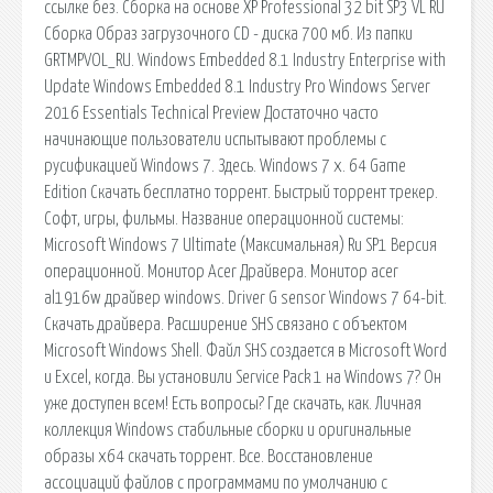
ссылке без. Сборка на основе XP Professional 32 bit SP3 VL RU
Сборка Образ загрузочного CD - диска 700 мб. Из папки
GRTMPVOL_RU. Windows Embedded 8.1 Industry Enterprise with
Update Windows Embedded 8.1 Industry Pro Windows Server
2016 Essentials Technical Preview Достаточно часто
начинающие пользователи испытывают проблемы с
русификацией Windows 7. Здесь. Windows 7 x. 64 Game
Edition Скачать бесплатно торрент. Быстрый торрент трекер.
Софт, игры, фильмы. Название операционной системы:
Microsoft Windows 7 Ultimate (Максимальная) Ru SP1 Версия
операционной. Монитор Acer Драйвера. Монитор acer
al1916w драйвер windows. Driver G sensor Windows 7 64-bit.
Скачать драйвера. Расширение SHS связано с объектом
Microsoft Windows Shell. Файл SHS создается в Microsoft Word
и Excel, когда. Вы установили Service Pack 1 на Windows 7? Он
уже доступен всем! Есть вопросы? Где скачать, как. Личная
коллекция Windows стабильные сборки и оригинальные
образы x64 скачать торрент. Все. Восстановление
ассоциаций файлов с программами по умолчанию с