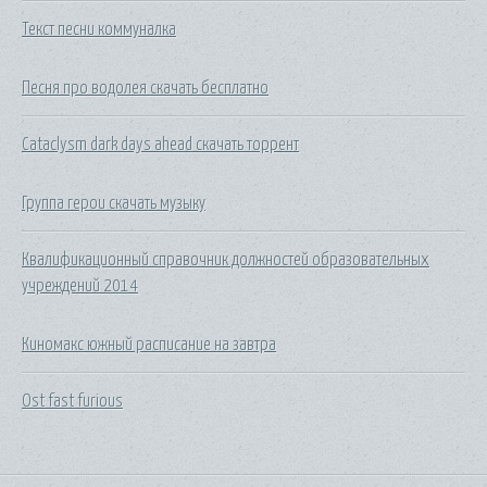
Текст песни коммуналка
Песня про водолея скачать бесплатно
Cataclysm dark days ahead скачать торрент
Группа герои скачать музыку
Квалификационный справочник должностей образовательных
учреждений 2014
Киномакс южный расписание на завтра
Ost fast furious