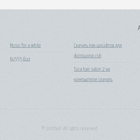
A
Music for a while
Скачать пак шрифтов для
фотошопа cs6
Ки555 биз
Toca hair salon 2 на
компьютере скачать
© Untitled. All rights reserved.