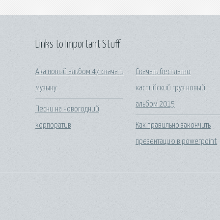
Links to Important Stuff
Ака новый альбом 47 скачать
Скачать бесплатно
музыку
каспийский груз новый
альбом 2015
Песни на новогодний
корпоратив
Как правильно закончить
презентацию в powerpoint