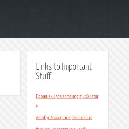
Links to Important
Stuff
Прошивки для samsung s5260 star
ii
Автобус 6 кострома расписание