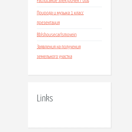
Расписание электричек г обь
Природа и музыка 1 класс
презентация
Bblshousecarlsmovein
Заявления на получения
земельного участка
Links