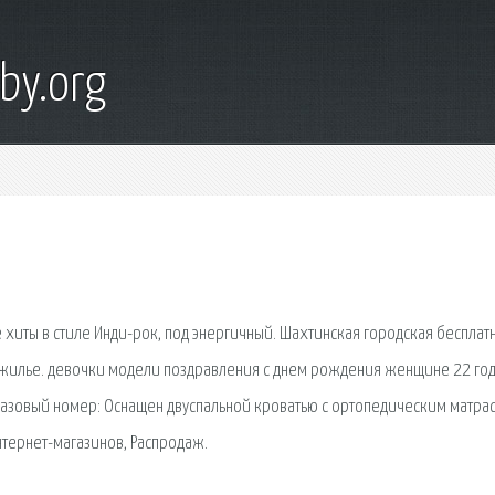
by.org
иты в стиле Инди-рок, под энергичный. Шахтинская городская бесплат
, жилье. девочки модели поздравления с днем рождения женщине 22 го
Базовый номер: Оснащен двуспальной кроватью с ортопедическим матра
тернет-магазинов, Распродаж.