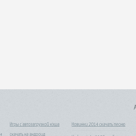
A
Игры с автозагрузкой кэша
Новинки 2014 скачать песню
ым
скачать на андроид