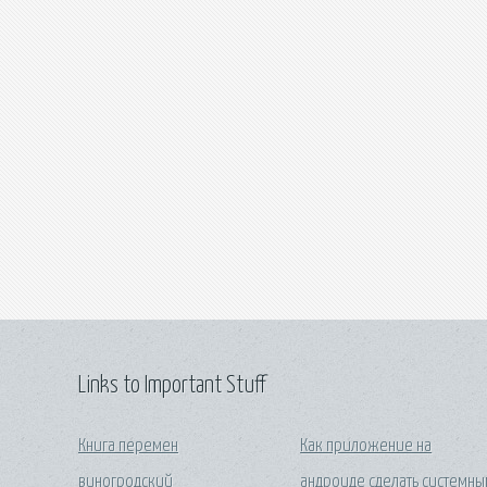
Links to Important Stuff
Книга перемен
Как приложение на
виногродский
андроиде сделать системн