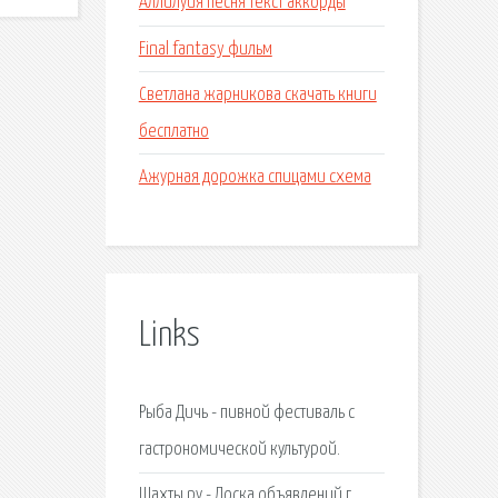
Аллилуйя песня текст аккорды
Final fantasy фильм
Светлана жарникова скачать книги
бесплатно
Ажурная дорожка спицами схема
Links
Рыба Дичь - пивной фестиваль с
гастрономической культурой.
Шахты.ру - Доска объявлений г.