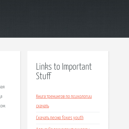
Links to Important
Stuff
ная
да
Книга тренингов по психологии
сом.
скачать
Скачать песню foxes youth