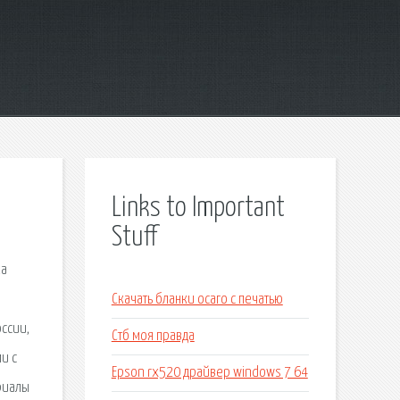
Links to Important
Stuff
ка
Скачать бланки осаго с печатью
оссии,
Стб моя правда
и с
Epson rx520 драйвер windows 7 64
риалы