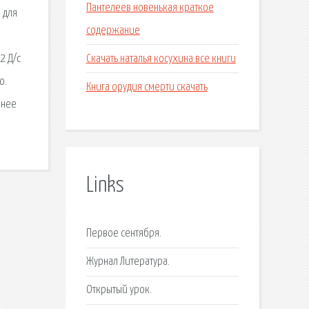
Пантелеев новенькая краткое
 для
содержание
Скачать наталья косухина все книги
2 Д/с
о.
Книга орудия смерти скачать
 нее
Links
Первое сентября.
Журнал Литература.
Открытый урок.