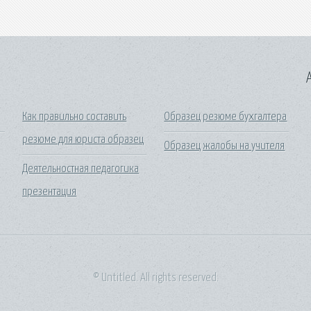
A
Как правильно составить
Образец резюме бухгалтера
резюме для юриста образец
Образец жалобы на учителя
Деятельностная педагогика
презентация
© Untitled. All rights reserved.