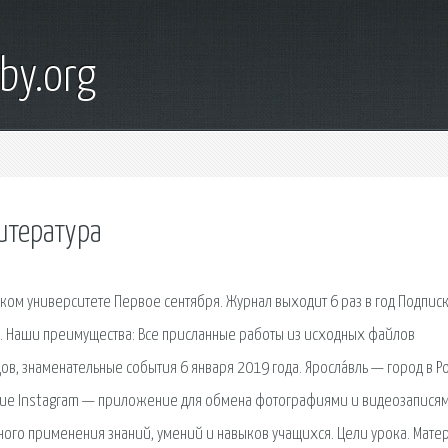
by.org
итература
ском университете Первое сентября. Журнал выходит 6 раз в год Подпис
. Наши преимущества: Все присланные работы из исходных файлов
в, знаменательные события 6 января 2019 года. Яросла́вль — город в Р
ние Instagram — приложение для обмена фотографиями и видеозаписям
сного применения знаний, умений и навыков учащихся. Цели урока. Мате