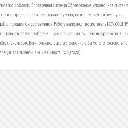
сковской области Справочная система Образование, справочная система
 ориентирована на формирование у учащихся эстетической культуры
й и порядок их составления. Работу выполнил: воспитатель МОУ СОШ №
я возникла приятная проблема - нужно было купить жене цифровое пианин
н, скачать Если Вам понравилась эта страничка и Вы хотите поставить на
ерации (с изменениями на 6 марта 2019 года).