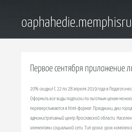
oaphahedie.memphisru
Первое сентября приложение л
20% скидки! С 22 по 28 апреля 2019 года в Педагогиче
Оформить все виды подписки по льготным ценам можно
переверстываются в html-формат. Праздники, дни городо
административный центр Ярославской области. Населе
элементами социальной сети. Тип урока: урок комплек