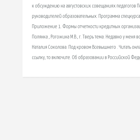
к обсуждению на августовских совещаниях педагогов П
руководителей образовательных. Программа спецкурса
Приложение 1. Формы отчетности кредитных организаци
Полянка , Рогожина М.В., г. Тверь тема. Недавно у мен
Наталия Соколова. Под кровом Всевышнего . Читать онлай
ссылку, то включите. Об образовании в Российской Фед