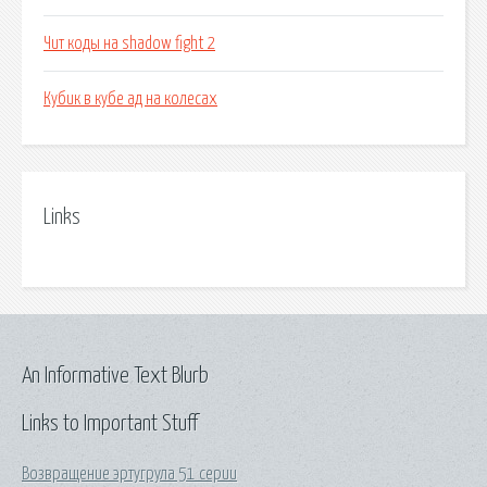
Чит коды на shadow fight 2
Кубик в кубе ад на колесах
Links
An Informative Text Blurb
Links to Important Stuff
Возвращение эртугрула 51 серии