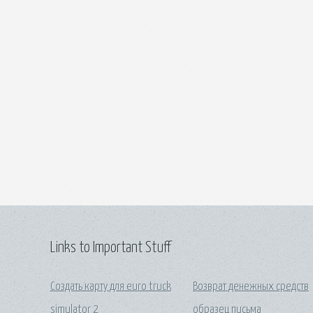
Links to Important Stuff
Создать карту для euro truck
Возврат денежных средств
simulator 2
образец письма