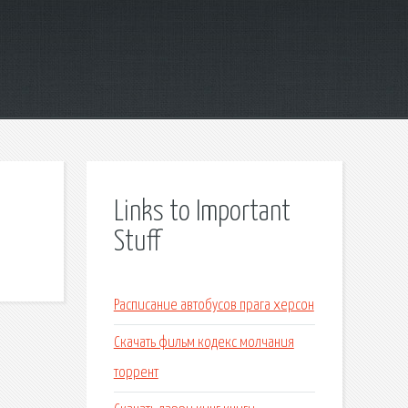
Links to Important
Stuff
Расписание автобусов прага херсон
Скачать фильм кодекс молчания
торрент