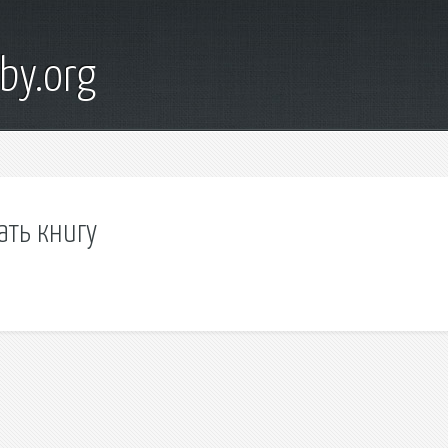
by.org
ать книгу