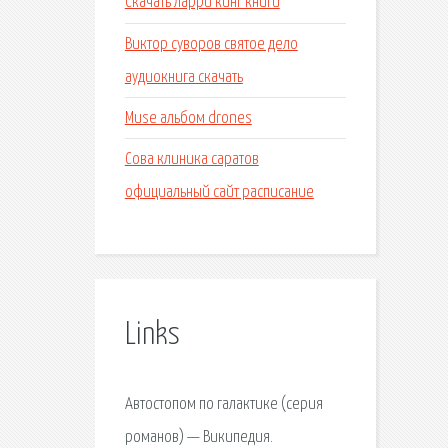
Скачать ларри кинг книги
Виктор суворов святое дело
аудиокнига скачать
Muse альбом drones
Сова клиника саратов
официальный сайт расписание
Links
Автостопом по галактике (серия
романов) — Википедия.