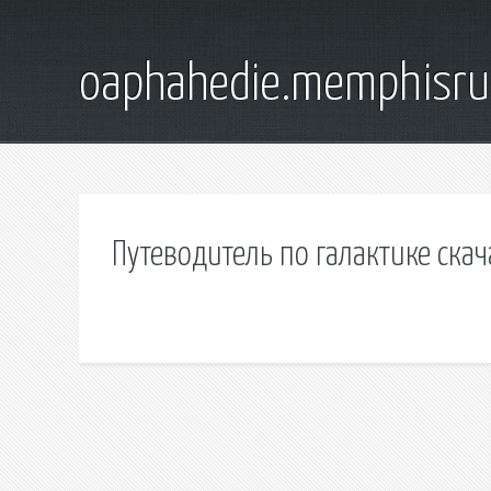
oaphahedie.memphisru
Путеводитель по галактике скач