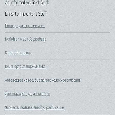
An Informative Text Blurb
Links to Important Stuff
Пионер далекого космоса
Lg flatron w2046s драйвер
К антарова книги
Книга артрит евдокименко
Автовокзал новосибирск красноярск расписание
Договор аренды для юстиции
Черкассы полтава автобус расписание