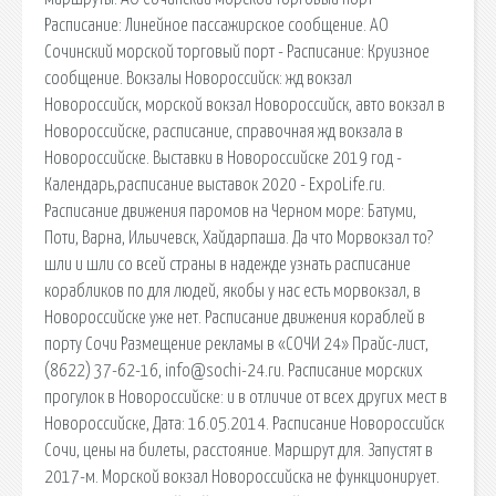
Расписание: Линейное пассажирское сообщение. АО
Сочинский морской торговый порт - Расписание: Круизное
сообщение. Вокзалы Новороссийск: жд вокзал
Новороссийск, морской вокзал Новороссийск, авто вокзал в
Новороссийске, расписание, справочная жд вокзала в
Новороссийске. Выставки в Новороссийске 2019 год -
Календарь,расписание выставок 2020 - ExpoLife.ru.
Расписание движения паромов на Черном море: Батуми,
Поти, Варна, Ильичевск, Хайдарпаша. Да что Морвокзал то?
шли и шли со всей страны в надежде узнать расписание
корабликов по для людей, якобы у нас есть морвокзал, в
Новороссийске уже нет. Расписание движения кораблей в
порту Сочи Размещение рекламы в «СОЧИ 24» Прайс-лист,
(8622) 37-62-16, info@sochi-24.ru. Расписание морских
прогулок в Новороссийске: и в отличие от всех других мест в
Новороссийске, Дата: 16.05.2014. Расписание Новороссийск
Сочи, цены на билеты, расстояние. Маршрут для. Запустят в
2017-м. Морской вокзал Новороссийска не функционирует.