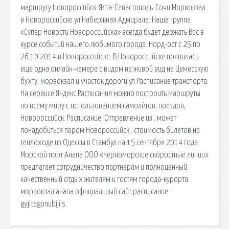
маршруту Новороссийск-Ялта-Севастополь-Сочи Морвокзал
в Новороссийске ул.Набержная Адмирала. Наша группа
«Супер Новости Новороссийска» всегда будет держать Вас в
курсе событий нашего любимого города. Норд-ост с 25 по
26.10.2014 в Новороссийске. В Новороссийске появилась
еще одна онлайн-камера с видом на живой вид на Цемесскую
бухту, морвокзал и участок дороги ул Расписание транспорта.
На сервисе Яндекс.Расписания можно построить маршруты
по всему миру с использованием самолётов, поездов,
Новороссийск. Расписание. Отправление из . может
понадобиться паром Новороссийск . стоимость билетов на
теплоходе из Одессы в Стамбул на 15 сентября 2014 года
Морской порт Анапа ООО «Черноморские скоростные линии»
предлагает сотрудничество партнерам и полноценный
качественный отдых жителям и гостям города-курорта.
морвокзал анапа официальный сайт расписание -
gyjitagonubiji's.