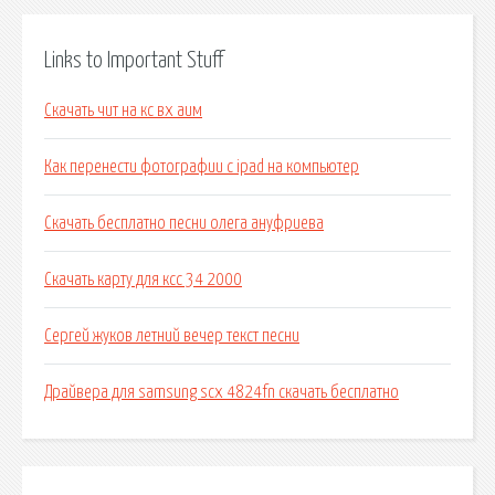
Links to Important Stuff
Скачать чит на кс вх аим
Как перенести фотографии с ipad на компьютер
Скачать бесплатно песни олега ануфриева
Скачать карту для ксс 34 2000
Сергей жуков летний вечер текст песни
Драйвера для samsung scx 4824fn скачать бесплатно