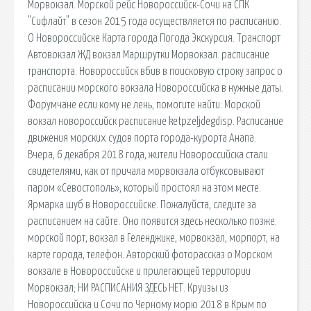
Морвокзал. Морской рейс Новороссийск-Сочи на СПК
"Сифлайт" в сезон 2015 года осуществляется по расписанию.
О Новороссийске Карта города Погода Экскурсия. Транспорт
Автовокзал ЖД вокзал Маршрутки Морвокзал. расписание
транспорта. Новороссийск вбив в поисковую строку запрос о
расписании морского вокзала Новороссийска в нужные даты.
Форумчане если кому не лень, помогите найти: Морской
вокзал новороссийск расписание ketpzeljdegdisp. Расписание
движения морских судов порта города-курорта Анапа.
Вчера, 6 декабря 2018 года, жители Новороссийска стали
свидетелями, как от причала морвокзала отбуксовывают
паром «Севостополь», который простоял на этом месте.
Ярмарка шуб в Новороссийске. Пожалуйста, следите за
расписанием на сайте. Оно появится здесь несколько позже.
морской порт, вокзал в Геленджике, морвокзал, морпорт, на
карте города, телефон. Авторский фоторассказ о Морском
вокзале в Новороссийске и прилегающей территории
Морвокзал; НИ РАСПИСАНИЯ ЗДЕСЬ НЕТ. Круизы из
Новороссийска и Сочи по Черному морю 2018 в Крым по