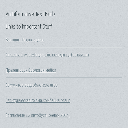
An Informative Text Blurb
Links to Important Stuff
Все книги борис седов
Скачать игру зомби дерби на андроид бесплатно
Презентация биология мейоз
Симулятор видеоблогера игра
Электрическая схема комбайна braun
Расписание 12 автобуса ижевск 2015