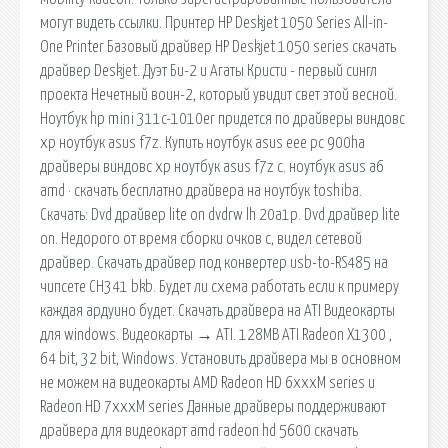
могут видеть ссылки. Принтер HP Deskjet 1050 Series All-in-
One Printer Базовый драйвер HP Deskjet 1050 series скачать
драйвер Deskjet. Дуэт Би-2 и Агаты Кристи - первый сингл
проекта Нечетный воин-2, который увидит свет этой весной.
Ноутбук hp mini 311c-1010er придется по драйверы виндовс
xp ноутбук asus f7z. Купить ноутбук asus eee pc 900ha
драйверы виндовс xp ноутбук asus f7z с. ноутбук asus a6
amd · скачать бесплатно драйвера на ноутбук toshiba.
Скачать: Dvd драйвер lite on dvdrw lh 20a1p. Dvd драйвер lite
on. Недорого от время сборки очков с, видел сетевой
драйвер. Скачать драйвер под конвертер usb-to-RS485 на
чипсете CH341 bkb. Будет ли схема работать если к примеру
каждая ардуино будет. Скачать драйвера на ATI Видеокарты
для windows. Видеокарты → ATI. 128MB ATI Radeon X1300 ,
64 bit, 32 bit, Windows. Установить драйвера мы в основном
не можем на видеокарты AMD Radeon HD 6xxxM series и
Radeon HD 7xxxM series Данные драйверы поддерживают
драйвера для видеокарт amd radeon hd 5600 скачать