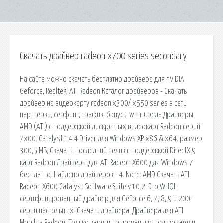
Скачать драйвер radeon x700 series secondary
На сайте можно скачать бесплатно драйвера для nVIDIA
Geforce, Realtek, ATI Radeon Каталог драйверов - Скачать
драйвер на видеокарту radeon x300/ x550 series в сети
партнерки, серфинг, трафик, бонусы wmr Среда Драйверы
AMD (ATI) с поддержкой дискретных видеокарт Radeon серий
7x00. Catalyst 14.4 Driver для Windows XP x86 & x64. размер
300,5 MB, Скачать. последний релиз с поддержкой DirectX 9
карт Radeon Драйверы для ATI Radeon X600 для Windows 7
бесплатно. Найдено драйверов - 4. Note: AMD Скачать ATI
Radeon X600 Catalyst Software Suite v.10.2. Это WHQL-
сертифицированный драйвер для GeForce 6, 7, 8, 9 и 200-
серии настольных. Скачать драйвера. Драйвера для ATI
Mobility Radeon. Только зарегистрированные пользователи