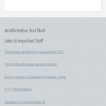
An Informative Text Blurb
Links to Important Stuff
Расписание автобусов устье вологда 2015
3d короткие фильмы скачать торрент
Бизнес процесс розничной торговли схема
I7 3770k драйвера
Драйвер iz3d для windows 8