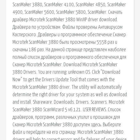
ScanMaker 3880,­ ScanMaker 4100,­ ScanMaker 4850,­ ScanMaker
4900,­ ScanMaker 5600,­ ScanMaker 5800,­ ScanMaker. Скачать
драйвер Microtek ScanMaker 3880 WinXP driver download.
Драйвера по устройствам. Файлы проверены Антивирусом
Касперского. Драйверы и программное обеспечение Сканер
Microtek ScanMaker 3880 были просмотрены 5558 раз и
скачаны 186 раз. На данной странице представлен наиболее
полный список драйверов и программного обеспечения для
Сканер Microtek ScanMaker. Download Microtek ScanMaker
3880 Drivers. You are running: unknown OS. Click "Download
Now" to get the Drivers Update Tool that comes with the
Microtek ScanMaker 3880 driver. The utility will automatically
determine the right driver for your system as well as download
and install. Shareware. Downloads. Drivers. Scanners. Microtek
ScanMaker 3880 ScanWizard 5 v6.121. USER REVIEWS. Список
драйверов, программ, различных утилит и прошивок для
Сканер Microtek ScanMaker 3880 доступен здесь. Выберите
файл и перейдите на его страницу. Microtek ScanMaker 3880
drivers will help to correct errors and fix failures of your device.