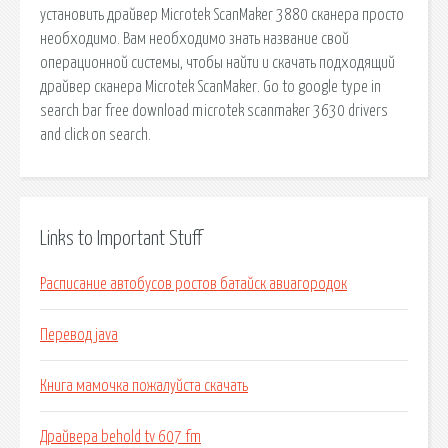
установить драйвер Microtek ScanMaker 3880 сканера просто
необходимо. Вам необходимо знать название свой
операционной системы, чтобы найти и скачать подходящий
драйвер сканера Microtek ScanMaker. Go to google type in
search bar free download microtek scanmaker 3630 drivers
and click on search.
Links to Important Stuff
Расписание автобусов ростов батайск авиагородок
Перевод java
Книга мамочка пожалуйста скачать
Драйвера behold tv 607 fm