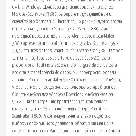
64 bit,, Windows. Драйвера для сканирования на сканер
Microtek ScanMaker 3880. Выберите подходящий вам и
скачайте его бесплатно. Настоятельно рекомендуется всегда
использовать драйвер Microtek ScanMaker 3880 самой
последней версии из доступных. Além disso, o ScanMaker
3880 apresenta uma plataforma de digitalização de 21,59 x
29,72 cm, três botões Smart-Touch O ScanMaker 3880 também
tem uma interface USB de alta velocidade (USB 2.0) para
proporcionar fácil instalação e maior largura de banda para
acelerar a transferência de dados. Мы перепроектировали
драйвер Microtek ScanMaker 3880 и включили его в VueScan,
чтобы вы могли продолжать использовать старый сканер.
Скачать VueScan для Windows Download VueScan Version
9.6.26. На этой странице представлен список файлов,
включающий в себя драйвера для сканера Microtek
ScanMaker 3880. Рекомендуем внимательно подойти к
выбору необходимого драйвера, обратив внимание на
совместимость его с Вашей операционной системой. Самая