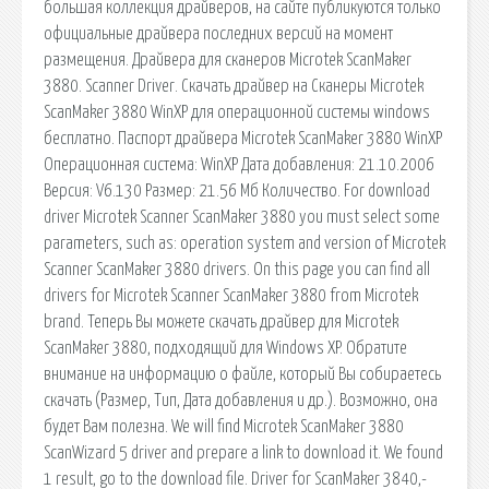
большая коллекция драйверов, на сайте публикуются только
официальные драйвера последних версий на момент
размещения. Драйвера для сканеров Microtek ScanMaker
3880. Scanner Driver. Скачать драйвер на Сканеры Microtek
ScanMaker 3880 WinXP для операционной системы windows
бесплатно. Паспорт драйвера Microtek ScanMaker 3880 WinXP
Oперационная система: WinXP Дата добавления: 21.10.2006
Версия: V6.130 Размер: 21.56 Мб Количество. For download
driver Microtek Scanner ScanMaker 3880 you must select some
parameters, such as: operation system and version of Microtek
Scanner ScanMaker 3880 drivers. On this page you can find all
drivers for Microtek Scanner ScanMaker 3880 from Microtek
brand. Теперь Вы можете скачать драйвер для Microtek
ScanMaker 3880, подходящий для Windows XP. Обратите
внимание на информацию о файле, который Вы собираетесь
скачать (Размер, Тип, Дата добавления и др.). Возможно, она
будет Вам полезна. We will find Microtek ScanMaker 3880
ScanWizard 5 driver and prepare a link to download it. We found
1 result, go to the download file. Driver for ScanMaker 3840,­