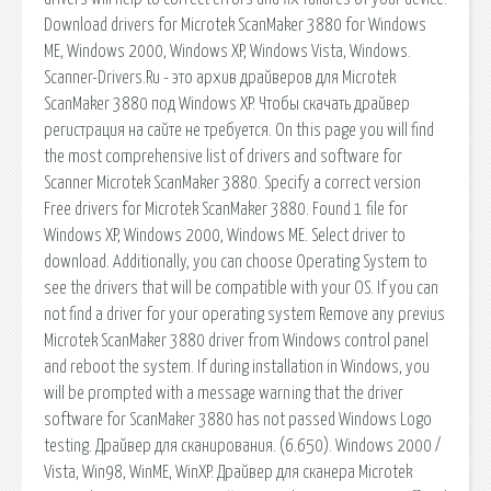
Download drivers for Microtek ScanMaker 3880 for Windows
ME, Windows 2000, Windows XP, Windows Vista, Windows.
Scanner-Drivers.Ru - это архив драйверов для Microtek
ScanMaker 3880 под Windows XP. Чтобы скачать драйвер
регистрация на сайте не требуется. On this page you will find
the most comprehensive list of drivers and software for
Scanner Microtek ScanMaker 3880. Specify a correct version
Free drivers for Microtek ScanMaker 3880. Found 1 file for
Windows XP, Windows 2000, Windows ME. Select driver to
download. Additionally, you can choose Operating System to
see the drivers that will be compatible with your OS. If you can
not find a driver for your operating system Remove any previus
Microtek ScanMaker 3880 driver from Windows control panel
and reboot the system. If during installation in Windows, you
will be prompted with a message warning that the driver
software for ScanMaker 3880 has not passed Windows Logo
testing. Драйвер для сканирования. (6.650). Windows 2000 /
Vista, Win98, WinME, WinXP. Драйвер для сканера Microtek