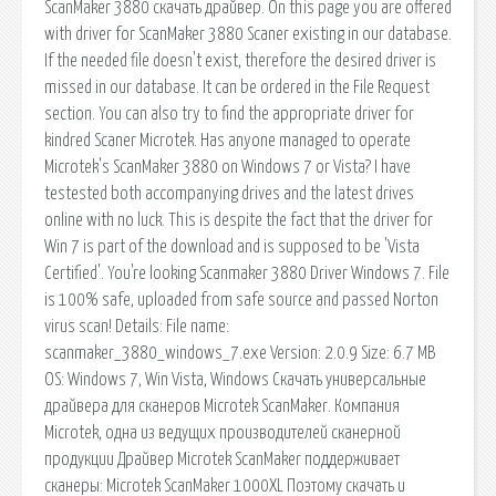
ScanMaker 3880 скачать драйвер. On this page you are offered
with driver for ScanMaker 3880 Scaner existing in our database.
If the needed file doesn't exist, therefore the desired driver is
missed in our database. It can be ordered in the File Request
section. You can also try to find the appropriate driver for
kindred Scaner Microtek. Has anyone managed to operate
Microtek's ScanMaker 3880 on Windows 7 or Vista? I have
testested both accompanying drives and the latest drives
online with no luck. This is despite the fact that the driver for
Win 7 is part of the download and is supposed to be 'Vista
Certified'. You're looking Scanmaker 3880 Driver Windows 7. File
is 100% safe, uploaded from safe source and passed Norton
virus scan! Details: File name:
scanmaker_3880_windows_7.exe Version: 2.0.9 Size: 6.7 MB
OS: Windows 7, Win Vista, Windows Скачать универсальные
драйвера для сканеров Microtek ScanMaker. Компания
Microtek, одна из ведущих производителей сканерной
продукции Драйвер Microtek ScanMaker поддерживает
сканеры: Microtek ScanMaker 1000XL Поэтому скачать и