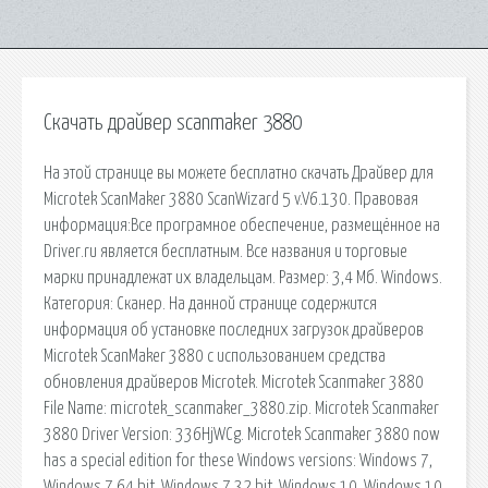
Скачать драйвер scanmaker 3880
На этой странице вы можете бесплатно скачать Драйвер для
Microtek ScanMaker 3880 ScanWizard 5 v.­V6.­130. Правовая
информация:Все програмное обеспечение, размещённое на
Driver.ru является бесплатным. Все названия и торговые
марки принадлежат их владельцам. Размер: 3,4 Мб. Windows.
Категория: Сканер. На данной странице содержится
информация об установке последних загрузок драйверов
Microtek ScanMaker 3880 с использованием средства
обновления драйверов Microtek. Microtek Scanmaker 3880
File Name: microtek_scanmaker_3880.zip. Microtek Scanmaker
3880 Driver Version: 336HjWCg. Microtek Scanmaker 3880 now
has a special edition for these Windows versions: Windows 7,
Windows 7 64 bit, Windows 7 32 bit, Windows 10, Windows 10