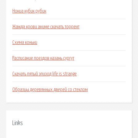
Нокиа кубик рубик
Жажда крови аниме скачать торрент
Схема коньки
Расписание поездов казань сургут
Скачать пятый эпизод life is strange
Образцы деревянных дверей со стеклом
Links