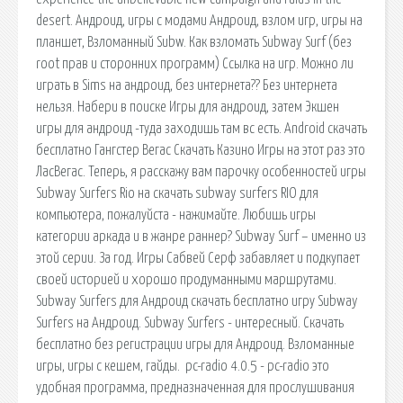
desert. Андроид, игры с модами Андроид, взлом игр, игры на
планшет, Взломанный Subw. Как взломать Subway Surf (без
root прав и сторонних программ) Ссылка на игр. Можно ли
играть в Sims на андроид, без интернета?? Без интернета
нельзя. Набери в поиске Игры для андроид, затем Экшен
игры для андроид -туда заходишь там вс есть. Android скачать
бесплатно Гангстер Вегас Скачать Казино Игры на этот раз это
ЛасВегас. Теперь, я расскажу вам парочку особенностей игры
Subway Surfers Rio на скачать subway surfers RIO для
компьютера, пожалуйста - нажимайте. Любишь игры
категории аркада и в жанре раннер? Subway Surf – именно из
этой серии. За год. Игры Сабвей Серф забавляет и подкупает
своей историей и хорошо продуманными маршрутами.
Subway Surfers для Андроид скачать бесплатно игру Subway
Surfers на Андроид. Subway Surfers - интересный. Скачать
бесплатно без регистрации игры для Андроид. Взломанные
игры, игры с кешем, гайды. pc-radio 4.0.5 - pc-radio это
удобная программа, предназначенная для прослушивания