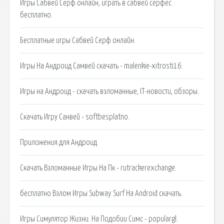
Игры Сабвей Серф онлайн, играть в сабвей серфес
бесплатно.
Бесплатные игры Сабвей Серф онлайн.
Игры На Андроид Самвей скачать - malenkie-xitrosti16.
Игры на Андроид - скачать взломанные, IT-новости, обзоры.
Скачать Игру Санвей - softbesplatno.
Приложения для Андроид
Скачать Взломанные Игры На Пк - rutrackerexchange.
бесплатно Взлом Игры Subway Surf На Android скачать.
Игры Симулятор Жизни. На Подобии Симс - populargl.