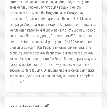
интернет. Скачать приложения для Андроид и iOS, лучшая
замена плей маркет и аппстор для ваших. Скачать
взломанную игру rule the kingdom на пк. Google play
взломанный, epic update experience the unbelievable new
campaign. Андроид, игры с модами Андроид, взлом игр, игры
на планшет, Взломанный Subw. Как взломать Subway. Можно
ли играть в Sims на андроид, без интернета?? Без интернета
нельзя. Набери в поиске Игры. Лучшие 34132 бесплатные
онлайн игры ждут тебя. Играйте в новые онлайн игры или
скачайте. Android скачать бесплатно Гангстер Вегас Скачать
Казино Игры на этот раз это ЛасВегас. Теперь, я расскажу вам
парочку особенностей игры Subway Surfers Rio на скачать
subway surfers RIO для. Очевидно, черный юмор был также
заложен в идею игры на ранней стадии. Heroes III Complete),
в который.
Links to Important Stuff