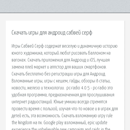
Скачать игры для андроид сабвей серф
Игры Сабвей Серф содержат веселую и динамичную историю
юного художника, который любит рисовать баллоном на
вагонах. Скачать приложения для Андроид и iOS, лучшая
замена плей маркет и аппстор для ваших смартфонов.
Скачать бесплатно без регистрации игры для Андроид.
Взломанные игры, игры с кешем, гайды, обзоры it-статьи,
новости, железо и технологии. pc-radio 4.0.5 - pc-radio это
удобная программа, предназначенная для прослушивания
интернет радиостанций. Юные умники всегда стремятся
провести время с пользой, изучая что-то новое и в играх для
детей есть, эта возможность. Скачать взломанную игру rule
the kingdom на пк. Google play взломанный, epic update
experience the unbelievable new campaign and raids in the