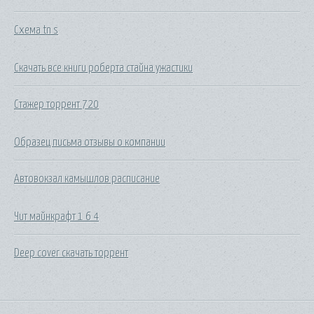
Схема tn s
Скачать все книги роберта стайна ужастики
Стажер торрент 720
Образец письма отзывы о компании
Автовокзал камышлов расписание
Чит майнкрафт 1 6 4
Deep cover скачать торрент