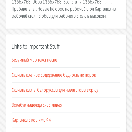
1366x768. Обои 1366x768. Все тэги→ 1366x768 → →
Прибавить тэг. Новые hd обои на рабочий стол Картинки на
рабочий стол hd обои для рабочего стола в высоком.
Links to Important Stuff
Безумный мир текст песни
Скачать краткое содержание бедность не порок
Скачать карты белоруссии для навигатора explay
Вокабук надежда счастливая
Картинка с костями 94