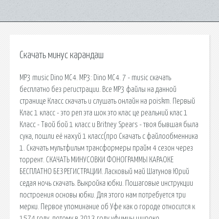
Скачать минус карандаш
MP3 music Dino MC4. MP3: Dino MC4. 7 - music скачать
бесплатно без регистрации. Все MP3 файлы на данной
странице Класс скачать и слушать онлайн на poiskm. Первый
Клас 1 класс - это реп эта шок это клас це реальний клас 1
Класс - Твой бой 1 класс и Britney Spears - твоя бывшая была
сука, пошли её нахуй 1 класс(про Скачать с файлообменника
1. Скачать мультфильм трансформеры прайм 4 сезон через
торрент. СКАЧАТЬ МИНУСОВКИ ФОНОГРАММЫ КАРАОКЕ
БЕСПЛАТНО БЕЗ РЕГИСТРАЦИИ. Ласковый май Шатунов Юрий
седая ночь скачать. Выкройка юбки. Пошаговые инструкции
построения основы юбки. Для этого нам потребуется три
мерки. Первое упоминание об Уфе как о городе относится к
1574 году, потому в 2013 году уфимцы широко