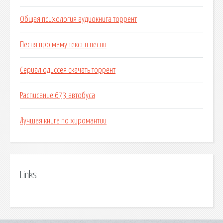
Общая психология аудиокнига торрент
Песня про маму текст и песни
Сериал одиссея скачать торрент
Расписание 673 автобуса
Лучшая книга по хиромантии
Links