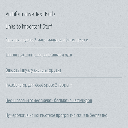
An Informative Text Blurb
Links to Important Stuff
Скачать виндовс 7 максимальная в формате exe
Типовой договор на рекламные услуги
Dmc devil my cry скачать торрент
Русификатор для dead space 2 торрент
Песни селены гомес скачать бесплатно на телефон
Нумерология на компьютере программа скачать бесплатно