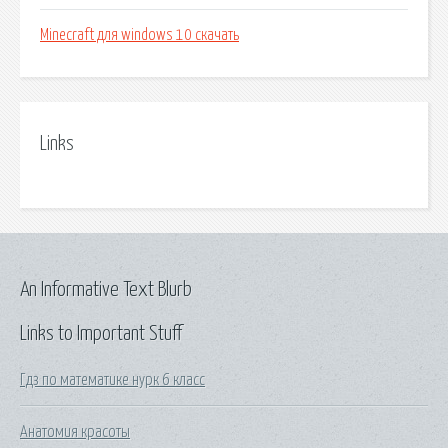
Minecraft для windows 10 скачать
Links
An Informative Text Blurb
Links to Important Stuff
Гдз по математике нурк 6 класс
Анатомия красоты