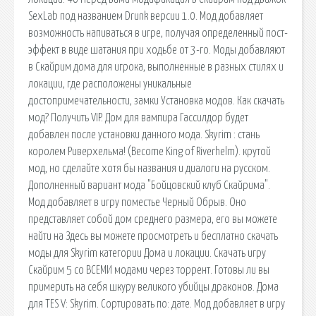
SexLab под названием Drunk версии 1.0. Мод добавляет
возможность напиваться в игре, получая определенный пост-
эффект в виде шатания при ходьбе от 3-го. Моды добавляют
в Скайрим дома для игрока, выполненные в разных стилях и
локации, где расположены уникальные
достопримечательности, замки Установка модов. Как скачать
мод? Получить VIP. Дом для вампира Гассилдор будет
добавлен после установки данного мода. Skyrim : стань
королем Риверхельма! (Become King of Riverhelm). крутой
мод, но сделайте хотя бы названия и диалоги на русском.
Дополненный вариант мода "Бойцовский клуб Скайрима".
Мод добавляет в игру поместье Черный Обрыв. Оно
представляет собой дом среднего размера, его вы можете
найти на Здесь вы можете просмотреть и бесплатно скачать
моды для Skyrim категории Дома и локации. Скачать игру
Скайрим 5 со ВСЕМИ модами через торрент. Готовы ли вы
примерить на себя шкуру великого убийцы драконов. Дома
для TES V: Skyrim. Сортировать по: дате. Мод добавляет в игру