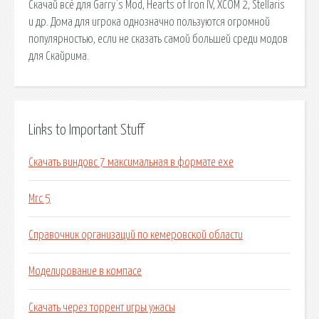
Скачай всё для Garry's Mod, Hearts of Iron IV, XCOM 2, Stellaris
и др. Дома для игрока однозначно пользуются огромной
популярностью, если не сказать самой большей среди модов
для Скайрима.
Links to Important Stuff
Скачать виндовс 7 максимальная в формате exe
Мгс 5
Справочник организаций по кемеровской области
Моделирование в компасе
Скачать через торрент игры ужасы