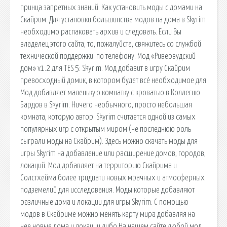
принца запретных знаний. Как установить моды с домами на
Скайрим. Для установки большинства модов на дома в Skyrim
необходимо распаковать архив и следовать. Если Вы
владелец этого сайта, то, пожалуйста, свяжитесь со службой
технической поддержки: по телефону. Мод «Ривервудский
дом» v1.2 для TES 5: Skyrim. Мод добавит в игру Скайрим
превосходный домик, в котором будет всё необходимое для
Мод добавляет маленькую комнатку с кроватью в Коллегию
Бардов в Skyrim. Ничего необычного, просто небольшая
комната, которую автор. Skyrim считается одной из самых
популярных игр с открытым миром (не последнюю роль
сыграли моды на Скайрим). Здесь можно скачать моды для
игры Skyrim на добавление или расширение домов, городов,
локаций. Мод добавляет на территорию Скайрима и
Солстхейма более тридцати новых мрачных и атмосферных
подземелий для исследования. Моды которые добавляют
различные дома и локации для игры Skyrim. С помощью
модов в Скайриме можно менять карту мира добавляя на
нее новые дома и локации либо На нашем сайте любой мод