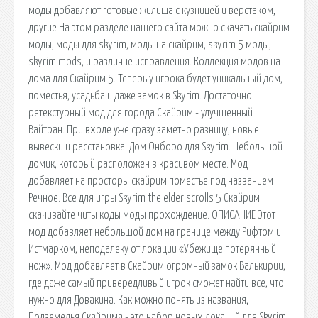
моды добавляют готовые жилища с кузницей и верстаком,
другие На этом разделе нашего сайта можно скачать скайрим
моды, моды для skyrim, моды на скайрим, skyrim 5 моды,
skyrim mods, и различне исправления. Коллекция модов на
дома для Скайрим 5. Теперь у игрока будет уникальный дом,
поместья, усадьба и даже замок в Skyrim. Достаточно
ретекстурный мод для города Скайрим - улучшенный
Вайтран. При входе уже сразу заметно разницу, новые
вывески и расстановка. Дом Онборо для Skyrim. Небольшой
домик, который расположен в красивом месте. Мод
добавляет на просторы скайрим поместье под названием
Речное. Все для игры Skyrim the elder scrolls 5 Скайрим
скачивайте читы коды моды прохождение. ОПИСАНИЕ Этот
мод добавляет небольшой дом на границе между Рифтом и
Истмарком, неподалеку от локации «Убежище потерянный
нож». Мод добавляет в Скайрим огромный замок Валькирии,
где даже самый привередливый игрок сможет найти все, что
нужно для Довакина. Как можно понять из названия,
Подземелья Скайрима - это набор новых локаций для Skyrim