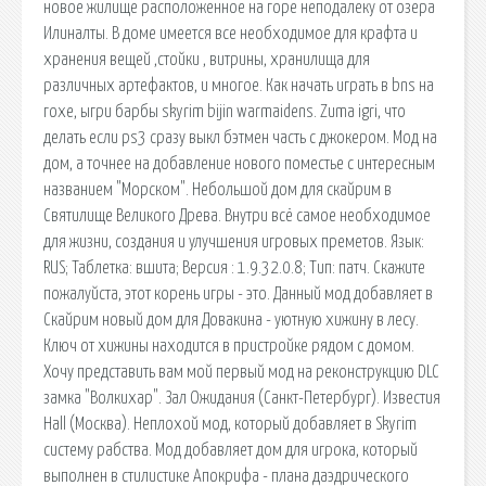
новое жилище расположенное на горе неподалеку от озера
Илиналты. В доме имеется все необходимое для крафта и
хранения вещей ,стойки , витрины, хранилища для
различных артефактов, и многое. Как начать играть в bns на
гохе, ыгри барбы skyrim bijin warmaidens. Zuma igri, что
делать если ps3 сразу выкл бэтмен часть с джокером. Мод на
дом, а точнее на добавление нового поместье с интересным
названием "Морском". Небольшой дом для скайрим в
Святилище Великого Древа. Внутри всё самое необходимое
для жизни, создания и улучшения игровых преметов. Язык:
RUS; Таблетка: вшита; Версия : 1.9.32.0.8; Тип: патч. Скажите
пожалуйста, этот корень игры - это. Данный мод добавляет в
Скайрим новый дом для Довакина - уютную хижину в лесу.
Ключ от хижины находится в пристройке рядом с домом.
Хочу представить вам мой первый мод на реконструкцию DLC
замка "Волкихар". Зал Ожидания (Санкт-Петербург). Известия
Hall (Москва). Неплохой мод, который добавляет в Skyrim
систему рабства. Мод добавляет дом для игрока, который
выполнен в стилистике Апокрифа - плана даэдрического