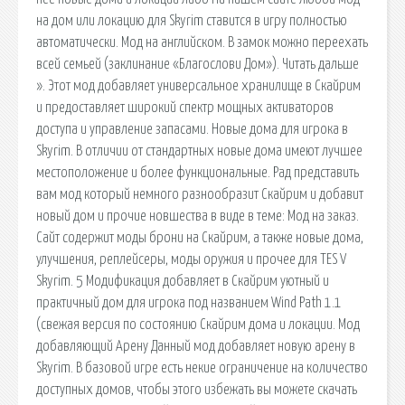
на дом или локацию для Skyrim ставится в игру полностью
автоматически. Мод на английском. В замок можно переехать
всей семьей (заклинание «Благослови Дом»). Читать дальше
». Этот мод добавляет универсальное хранилище в Скайрим
и предоставляет широкий спектр мощных активаторов
доступа и управление запасами. Новые дома для игрока в
Skyrim. В отличии от стандартных новые дома имеют лучшее
местоположение и более функциональные. Рад представить
вам мод который нeмного разнообразит Скайрим и добавит
новый дом и прочие новшества в виде в теме: Мод на заказ.
Сайт содержит моды брони на Скайрим, а также новые дома,
улучшения, реплейсеры, моды оружия и прочее для TES V
Skyrim. 5 Модификация добавляет в Скайрим уютный и
практичный дом для игрока под названием Wind Path 1.1
(свежая версия по состоянию Скайрим дома и локации. Мод
добавляющий Арену Данный мод добавляет новую арену в
Skyrim. В базовой игре есть некие ограничение на количество
доступных домов, чтобы этого избежать вы можете скачать