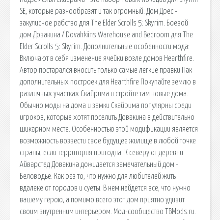
SE, которые разнообразят и так огромный. Дом Дрес -
закулисное рабствo для The Elder Scrolls 5: Skyrim. Боевой
дом Довакина / Dovahkiins Warehouse and Bedroom для The
Elder Scrolls 5: Skyrim. Дополнительные особенности мода:
Включают в себя изменение ячейки возле домов Hearthfire.
Автор постарался вносить только самые легкие правки Пак
дополнительных построек для Hearthfire Покупайте землю в
различных участках Скайрима и стройте там новые дома.
Обычно моды на дома и замки Скайрима популярны среди
игроков, которые хотят поселить Довакина в действительно
шикарном месте. Особенностью этой модификации является
возможность возвести свое будущее жилище в любой точке
страны, если территория пригодна. К северу от деревни
Айварстед Довакина дожидается замечательный дом -
Беловодье. Как раз то, что нужно для любителей жить
вдалеке от городов и суеты. В нем найдется все, что нужно
вашему герою, а помимо всего этот дом приятно удивит
своим внутренним интерьером. Мод-сообщество TBMods.ru.