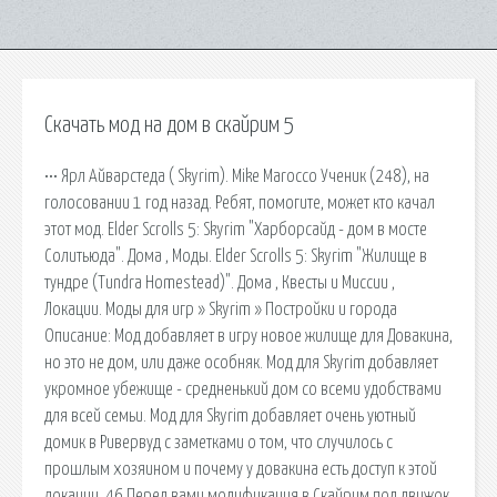
Скачать мод на дом в скайрим 5
••• Ярл Айварстеда ( Skyrim). Mike Marocco Ученик (248), на
голосовании 1 год назад. Ребят, помогите, может кто качал
этот мод. Elder Scrolls 5: Skyrim "Xapбopcaйд - дoм в мocтe
Coлитьюдa". Дома , Моды. Elder Scrolls 5: Skyrim "Жилище в
тундре (Tundra Homestead)". Дома , Квесты и Миссии ,
Локации. Моды для игр » Skyrim » Постройки и города
Описание: Мод добавляет в игру новое жилище для Довакина,
но это не дом, или даже особняк. Мод для Skyrim добавляет
укромное убежище - средненький дом со всеми удобствами
для всей семьи. Мод для Skyrim добавляет очень уютный
домик в Ривервуд с заметками о том, что случилось с
прошлым хозяином и почему у довакина есть доступ к этой
локации. 46 Перед вами модификация в Скайрим под движок