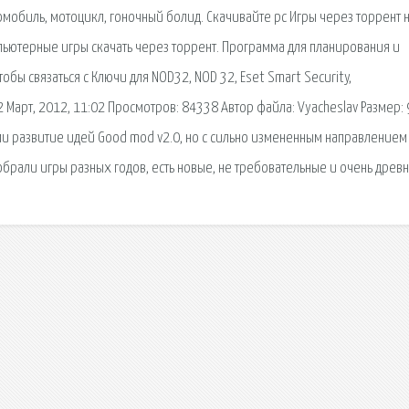
томобиль, мотоцикл, гоночный болид. Скачивайте pc Игры через торрент 
пьютерные игры скачать через торрент. Программа для планирования и
бы связаться с Ключи для NOD32, NOD 32, Eset Smart Security,
2 Март, 2012, 11:02 Просмотров: 84338 Автор файла: Vyacheslav Размер:
ами развитие идей Good mod v2.0, но с сильно измененным направлением
обрали игры разных годов, есть новые, не требовательные и очень древн