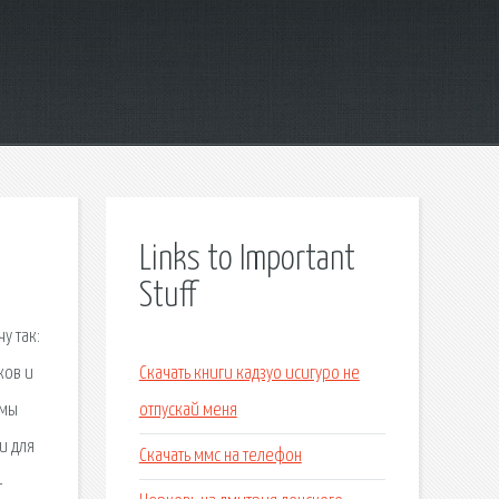
Links to Important
Stuff
у так:
ков и
Скачать книги кадзуо исигуро не
емы
отпускай меня
и для
Скачать ммс на телефон
–