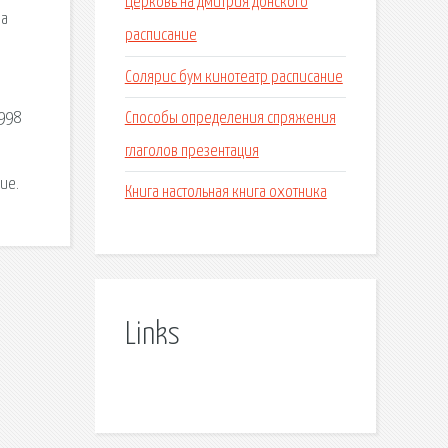
Церковь на дмитрия донского
на
расписание
Солярис бум кинотеатр расписание
Способы определения спряжения
 998
глаголов презентация
ие.
Книга настольная книга охотника
Links