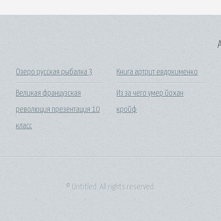
A
Озеро русская рыбалка 3
Книга артрит евдокименко
Великая французская
Из за чего умер йохан
революция презентация 10
кройф
класс
© Untitled. All rights reserved.