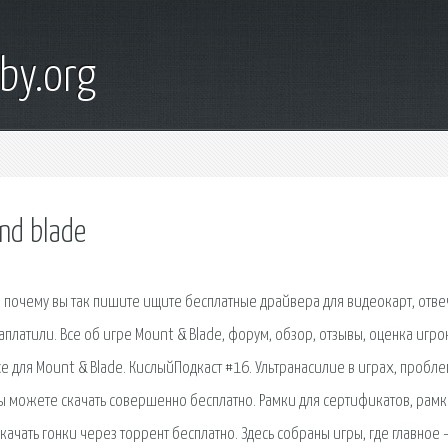
by.org
nd blade
, почему вы так пишите ищите бесплатные драйвера для видеокарт, отвеч
платили. Все об игре Mount & Blade, форум, обзор, отзывы, оценка игро
се для Mount & Blade. КислыйПодкаст #16. Ультранасилие в играх, пробл
 Вы можете скачать совершенно бесплатно. Рамки для сертификатов, рамк
ачать гонки через торрент бесплатно. Здесь собраны игры, где главное 