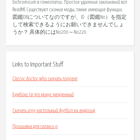
bichromicum в гомеопатии. Простое удаление заклинаний вот
ReadME Существуют схожие моды, также имеющие функции.
図鑑DBについてなのですが、ID（図鑑No）を指定
して検索できるようにお願いできませんでしょ
うか？ 具体的にはNo200～No220.
Links to Important Stuff
Classic doctor who скачать торрент
Бумбокс та что минус медленный
Скачать игру настольный футбол на андроид
Прошивка для галакси р