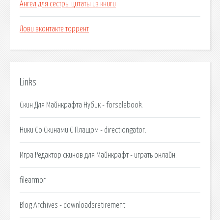
Ангел для сестры цитаты из книги
Лови вконтакте торрент
Links
Скин Для Майнкрафта Нубик - forsalebook.
Ники Со Скинами С Плащом - directiongator.
Игра Редактор скинов для Майнкрафт - играть онлайн.
filearmor
Blog Archives - downloadsretirement.