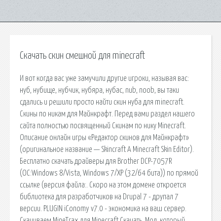
Скачать скин смешной для minecraft
И вот когда вас уже замучили другие игроки, называя вас:
нуб, нубище, нубчик, нубяра, нубас, nub, noob, вы таки
сдались и решили просто найти скин нуба для minecraft.
Скины по никам для Майнкрафт. Перед вами раздел нашего
сайта полностью посвященный Скинам по нику Minecraft.
Описание онлайн игры «Редактор скинов для Майнкрафт»
(оригинальное название — Skincraft A Minecraft Skin Editor).
Бесплатно скачать драйверы для Brother DCP-7057R
(ОС:Windows 8/Vista, Windows 7/XP (32/64 бита)) по прямой
ссылке (версия файла:. Скоро на этом домене откроется
библиотека для разработчиков на Drupal 7 - друпал 7
версии. PLUGIN iConomy v7.0 - экономика на ваш сервер.
Скачиваем MineTrax для Minecraft Скачать. Мод, который