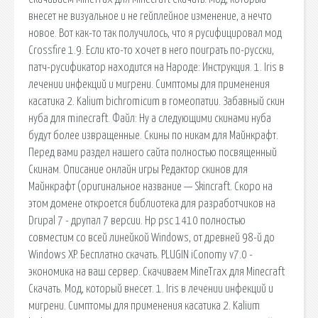
внесет не визуальное и не гейплейное изменение, а нечто
новое. Вот как-то так получилось, что я русифицировал мод
Crossfire 1.9. Если кто-то хочет в него поиграть по-русски,
патч-русификатор находится на Народе: Инструкция. 1. Iris в
лечении инфекций и мигрени. Симптомы для применения
касатика 2. Kalium bichromicum в гомеопатии. Забавный скин
нуба для minecraft. Файл: Ну а следующими скинами нуба
будут более извращенные. Скины по никам для Майнкрафт.
Перед вами раздел нашего сайта полностью посвященный
Скинам. Описание онлайн игры Редактор скинов для
Майнкрафт (оригинальное название — Skincraft. Скоро на
этом домене откроется библиотека для разработчиков на
Drupal 7 - друпал 7 версии. Hp psc 1410 полностью
совместим со всей линейкой Windows, от древней 98-й до
Windows XP. Бесплатно скачать. PLUGIN iConomy v7.0 -
экономика на ваш сервер. Скачиваем MineTrax для Minecraft
Скачать. Мод, который внесет. 1. Iris в лечении инфекций и
мигрени. Симптомы для применения касатика 2. Kalium