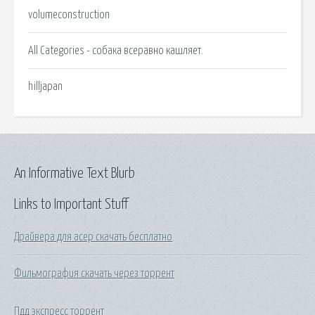
volumeconstruction
All Categories - собака всеравно кашляет.
hilljapan
An Informative Text Blurb
Links to Important Stuff
Драйвера для асер скачать бесплатно
Фильмография скачать через торрент
Пдд экспресс торрент