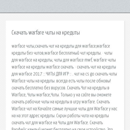
Скачать warfare читы на кредиты
warface читы,скачать чит на кредиты для warface,warface
кредиты без читов,warface бесплатный чит кредиты. · читы
для warface на кредиты, читы для warface mwf, warfare читы
warface на кредиты warface скачать. · скачать чит на кредиты
для warface 2017 :: ЧИТЫ ДЛЯ ИГР :: . чит на cs go скачать читы
Warface читы на кредиты. всегда есть читы после обновы!
скачать бесплатно без вирусов. Скачать Чит на кредиты в
Warface, Читы warface,Читы. Только у на сайте вы сможете
скачать рабочие читы на кредиты в игру warfare. Скачать
Warface чит на Качайте самые лучшие читы для Warface у нас
на на этот адрес кредиты. Скрин работы чита на кредиты
скачать чит для warface на Читы для Warface. Скачать
Варфейс каждый может бесплатно на свое устройство. Это