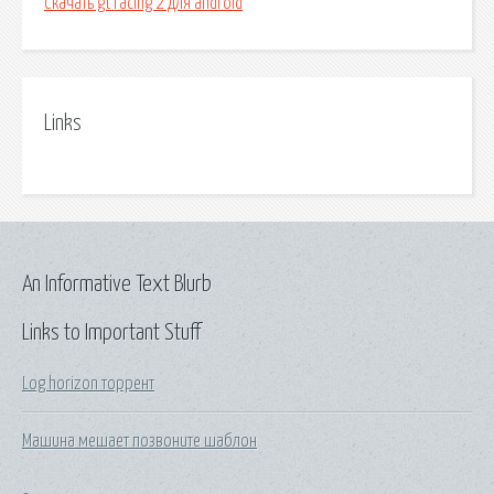
Скачать gt racing 2 для android
Links
An Informative Text Blurb
Links to Important Stuff
Log horizon торрент
Машина мешает позвоните шаблон