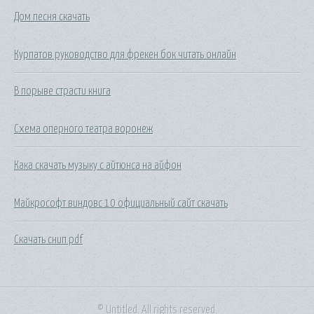
Дом песня скачать
Курпатов руководство для фрекен бок читать онлайн
В порыве страсти книга
Схема оперного театра воронеж
Кака скачать музыку с айтюнса на айфон
Майкрософт виндовс 10 официальный сайт скачать
Скачать снип pdf
© Untitled. All rights reserved.