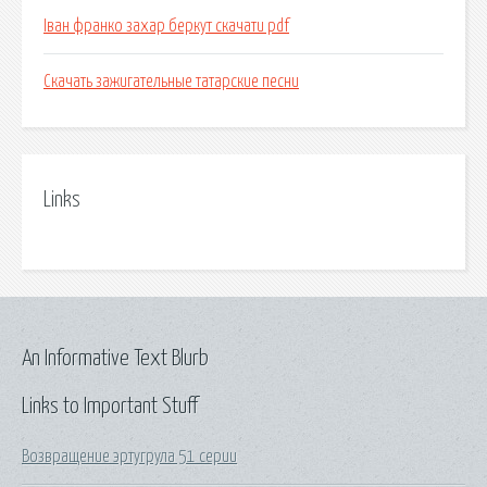
Іван франко захар беркут скачати pdf
Скачать зажигательные татарские песни
Links
An Informative Text Blurb
Links to Important Stuff
Возвращение эртугрула 51 серии