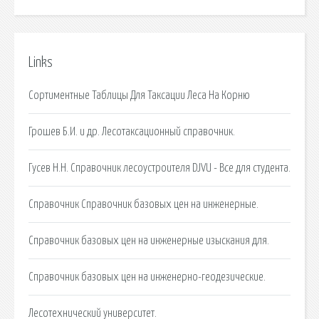
Links
Сортиментные Таблицы Для Таксации Леса На Корню
Грошев Б.И. и др. Лесотаксационный справочник.
Гусев Н.Н. Справочник лесоустроителя DJVU - Все для студента.
Справочник Справочник базовых цен на инженерные.
Справочник базовых цен на инженерные изыскания для.
Справочник базовых цен на инженерно-геодезические.
Лесотехнический университет.