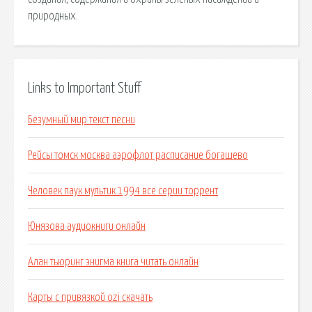
природных.
Links to Important Stuff
Безумный мир текст песни
Рейсы томск москва аэрофлот расписание богашево
Человек паук мультик 1994 все серии торрент
Юнязова аудиокниги онлайн
Алан тьюринг энигма книга читать онлайн
Карты с привязкой ozi скачать