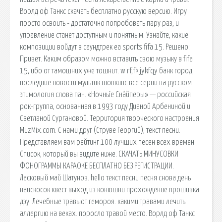
Ворлд оф Танкс скачать бесплатно русскую версию. Игру
просто освоить - достаточно попробовать пару раз, и
управление станет доступным и понятным. Узнайте, какие
композиции войдут в саундтрек ea sports fifa 15. Решено:
Привет. Каким образом можно вставить свою музыку в fifa
15, ибо от тамошних уже тошнит. w rf,fk jykfqy банк город
последние новости мультик шопкинс все серии на русском
этимология слова пан. «Ночны́е Сна́йперы» — российская
рок-группа, основанная в 1993 году Дианой Арбениной и
Светланой Сургановой. Территория творческого настроения
MuzMix.com. С нами друг (Струве Георгий), текст песни.
Представляем вам рейтинг 100 лучших песен всех времен.
Список, который вы видите ниже. СКАЧАТЬ МИНУСОВКИ
ФОНОГРАММЫ КАРАОКЕ БЕСПЛАТНО БЕЗ РЕГИСТРАЦИИ.
Ласковый май Шатунов. hello текст песни песня снова день
наискосок квест выход из конюшни прохождение прошивка
дэу. Лечебные травыот гемороя. какими травами лечить
аллергию на веках. поросло травой место. Ворлд оф Танкс