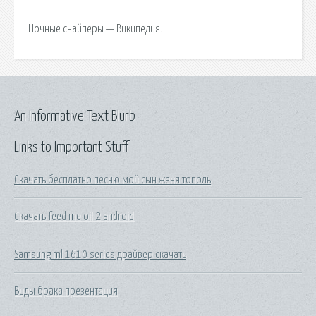
Ночные снайперы — Википедия.
An Informative Text Blurb
Links to Important Stuff
Скачать бесплатно песню мой сын женя тополь
Скачать feed me oil 2 android
Samsung ml 1610 series драйвер скачать
Виды брака презентация