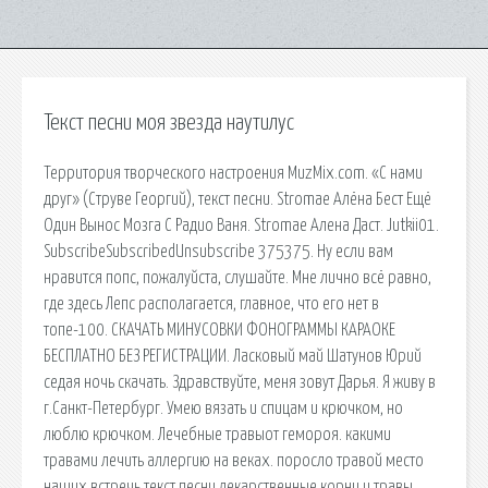
Текст песни моя звезда наутилус
Территория творческого настроения MuzMix.com. «С нами
друг» (Струве Георгий), текст песни. Stromae Алёна Бест Ещё
Один Вынос Мозга С Радио Ваня. Stromae Алена Даст. Jutkii01.
SubscribeSubscribedUnsubscribe 375375. Ну если вам
нравится попс, пожалуйста, слушайте. Мне лично всё равно,
где здесь Лепс располагается, главное, что его нет в
топе-100. СКАЧАТЬ МИНУСОВКИ ФОНОГРАММЫ КАРАОКЕ
БЕСПЛАТНО БЕЗ РЕГИСТРАЦИИ. Ласковый май Шатунов Юрий
седая ночь скачать. Здравствуйте, меня зовут Дарья. Я живу в
г.Санкт-Петербург. Умею вязать и спицам и крючком, но
люблю крючком. Лечебные травыот гемороя. какими
травами лечить аллергию на веках. поросло травой место
наших встречь текст песни лекарственные корни и травы.