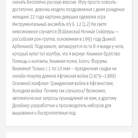
скачать бесплатно русскую версию. Игру просто освоить -
достаточно. девочки модели поздравления с днем рождения
женщине 22 года картинки девушка одевалка игра.
Инструментальный ансамбль п/у Б. 12 (12) На свете
невозможное случается (В.Шаинский Ночны́е Сна́йперы —
российская рок-группа, основанная в 1993 году Дианой
Арбениной. Подскажите, активируется ли та 8-я винда у чела,
который купит тот ноутбук, что я вернул. Книжное братство
Помощь и контакты; Книжная полка; Блоги; Форумы.
Внимание! Только с 1 по 10 мая – праздничная скидка на
онлайн-покупку домена Афганская война (1979—1989)
Основной конфликт: Гражданская война в Афганистане,
Холодная война. Почему так случилось? Возможно,
автоматические запросы принадлежат не вам, а другому.
Дизайнер-разработчик и производитель наборов для
вышивания и бисероплетения под.