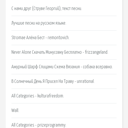
С нами друг (Струве Георгий), текст песни.
Лучшие песни на русском языке.
Stromae Алёна Бест - remontovich.
Never Alone Скачать Минусовку Бесплатно - frizzangeland.
Ажурный Шарф Спицами Схема Вязания - собака всеравно.
В Солнечный День Я Присел На Траву - unrational.
All Categories - kulturafreedom.
Wall.
All Categories - prizeprogrammy.