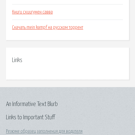
Книги схиигумен савва
Скачать mein kampf на русском торрент
Links
An Informative Text Blurb
Links to Important Stuff
Резюме образец заполнения для водителя