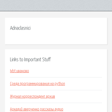
Adnaclasnici
Links to Important Stuff
Ivbt иваново
Среда программирования на python
Журнал корреспондент архив
Аркадий аверченко рассказы аудио