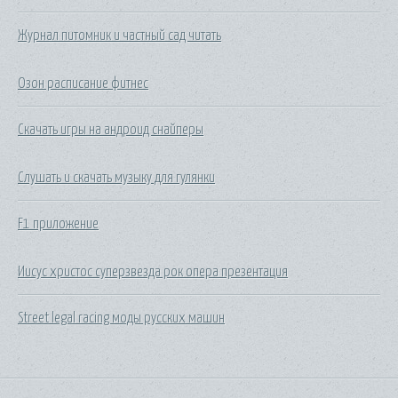
Журнал питомник и частный сад читать
Озон расписание фитнес
Скачать игры на андроид снайперы
Слушать и скачать музыку для гулянки
F1 приложение
Иисус христос суперзвезда рок опера презентация
Street legal racing моды русских машин